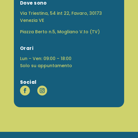
Dove sono
Via Triestina, 54 int 22, Favaro, 30173
Venezia VE
Piazza Berto n.5, Mogliano V.to (TV)
Orari
Lun – Ven: 09:00 – 18:00
Solo su appuntamento
Social