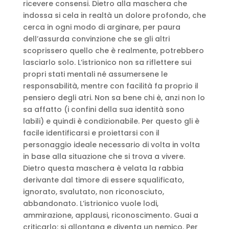
ricevere consensi. Dietro alla maschera che
indossa si cela in realtà un dolore profondo, che
cerca in ogni modo di arginare, per paura
dell’assurda convinzione che se gli altri
scoprissero quello che è realmente, potrebbero
lasciarlo solo. L’istrionico non sa riflettere sui
propri stati mentali né assumersene le
responsabilità, mentre con facilità fa proprio il
pensiero degli atri. Non sa bene chi è, anzi non lo
sa affatto (i confini della sua identità sono
labili) e quindi è condizionabile. Per questo gli è
facile identificarsi e proiettarsi con il
personaggio ideale necessario di volta in volta
in base alla situazione che si trova a vivere.
Dietro questa maschera è velata la rabbia
derivante dal timore di essere squalificato,
ignorato, svalutato, non riconosciuto,
abbandonato. L’istrionico vuole lodi,
ammirazione, applausi, riconoscimento. Guai a
criticarlo: si allontana e diventa un nemico. Per