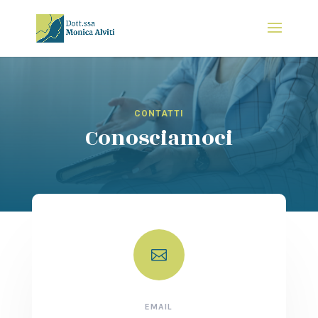
CONTATTI
Conosciamoci

EMAIL