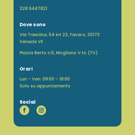
328 6447821
Dove sono
Via Triestina, 54 int 22, Favaro, 30173
Venezia VE
Piazza Berto n.5, Mogliano V.to (TV)
Orari
Lun – Ven: 09:00 – 18:00
Solo su appuntamento
Social